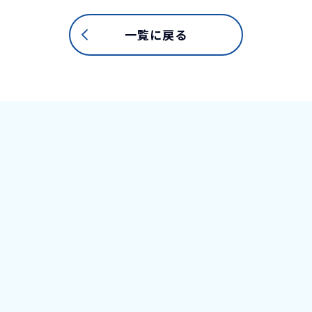
一覧に戻る
法で収集し、大
当社メディア、
ービスの進化、多
頼、サービスや
ませんか。
りお問い合わせ