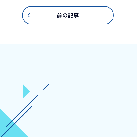
前の記事
RECRUITMENT
採用情報
日本中の「進学ニーズ」をあらゆる方
学・専門学校に提案することで教育サ
様化に貢献するお仕事を一緒にしてみ