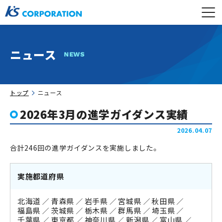
ニュース
NEWS
トップ
ニュース
2026年3月の進学ガイダンス実績
2026.04.07
合計246回の進学ガイダンスを実施しました。
実施都道府県
北海道
青森県
岩手県
宮城県
秋田県
福島県
茨城県
栃木県
群馬県
埼玉県
千葉県
東京都
神奈川県
新潟県
富山県